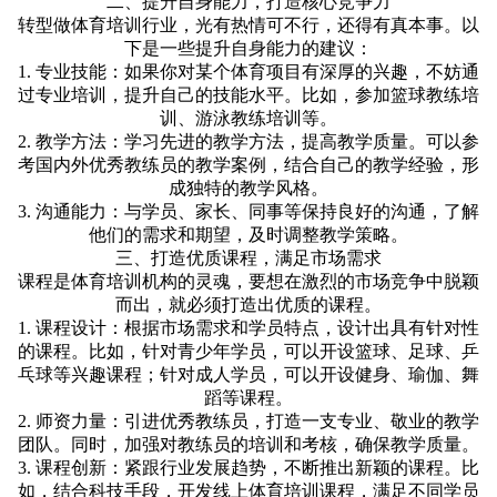
二、提升自身能力，打造核心竞争力
转型做体育培训行业，光有热情可不行，还得有真本事。以
下是一些提升自身能力的建议：
1. 专业技能：如果你对某个体育项目有深厚的兴趣，不妨通
过专业培训，提升自己的技能水平。比如，参加篮球教练培
训、游泳教练培训等。
2. 教学方法：学习先进的教学方法，提高教学质量。可以参
考国内外优秀教练员的教学案例，结合自己的教学经验，形
成独特的教学风格。
3. 沟通能力：与学员、家长、同事等保持良好的沟通，了解
他们的需求和期望，及时调整教学策略。
三、打造优质课程，满足市场需求
课程是体育培训机构的灵魂，要想在激烈的市场竞争中脱颖
而出，就必须打造出优质的课程。
1. 课程设计：根据市场需求和学员特点，设计出具有针对性
的课程。比如，针对青少年学员，可以开设篮球、足球、乒
乓球等兴趣课程；针对成人学员，可以开设健身、瑜伽、舞
蹈等课程。
2. 师资力量：引进优秀教练员，打造一支专业、敬业的教学
团队。同时，加强对教练员的培训和考核，确保教学质量。
3. 课程创新：紧跟行业发展趋势，不断推出新颖的课程。比
如，结合科技手段，开发线上体育培训课程，满足不同学员