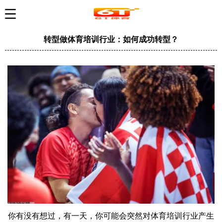
转型做体育培训行业：如何成功转型？
你有没有想过，有一天，你可能会突然对体育培训行业产生