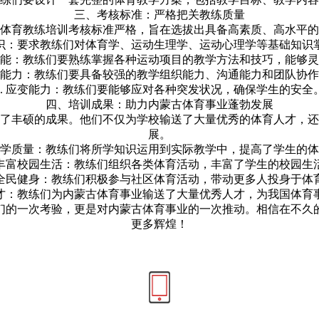
三、考核标准：严格把关教练质量
体育教练培训考核标准严格，旨在选拔出具备高素质、高水平的
论知识：要求教练们对体育学、运动生理学、运动心理学等基础知识
践技能：教练们要熟练掌握各种运动项目的教学方法和技巧，能够
教学能力：教练们要具备较强的教学组织能力、沟通能力和团队协
4. 应变能力：教练们要能够应对各种突发状况，确保学生的安全
四、培训成果：助力内蒙古体育事业蓬勃发展
了丰硕的成果。他们不仅为学校输送了大量优秀的体育人才，还
展。
升教学质量：教练们将所学知识运用到实际教学中，提高了学生的
. 丰富校园生活：教练们组织各类体育活动，丰富了学生的校园生
促进全民健身：教练们积极参与社区体育活动，带动更多人投身于体
秀人才：教练们为内蒙古体育事业输送了大量优秀人才，为我国体育
们的一次考验，更是对内蒙古体育事业的一次推动。相信在不久
更多辉煌！