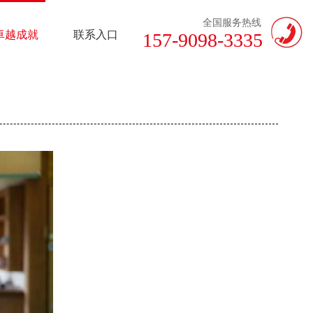
全国服务热线
卓越成就
联系入口
157-9098-3335