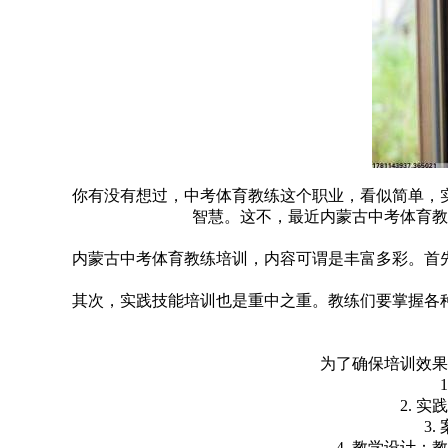
你有没有想过，中考体育教练这个职业，看似简单，
智慧。这不，最近内蒙古中考体育教
内蒙古中考体育教练培训，内容可谓是丰富多彩。首
其次，实践技能培训也是重中之重。教练们要掌握各
为了确保培训效果
2. 
3
4. 教学设计