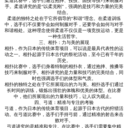
柔道比赛中，选手们通过抱摔、投技、固技等技巧来制服对
手。柔道讲究的是“以柔克刚”，强调的是技巧和力量的完美
结合。
柔道的独特之处在于它所倡导的“和谐”理念。在柔道训练
中，选手们不仅要学会如何制服对手，还要学会如何与对手
和谐相处。这种理念使得柔道不仅仅是一项竞技运动，更是
一种生活哲学。
三、相扑：力与美的展现
相扑，作为日本的传统体育项目，可以说是最具代表性的运
动之一。相扑起源于日本古代的祭祀活动，至今已有千年的
历史。
相扑比赛中，选手们身着特制的相扑衣，通过抱摔、推搡等
技巧来制服对手。相扑讲究的是力量和技巧的完美结合，同
时也强调选手们的体型和气质。
相扑的独特之处在于它所展现出的力与美。相扑选手们通过
长时间的训练，锻炼出强壮的体魄和优美的体型。在比赛
中，他们所展现出的力量和技巧，让人叹为观止。
四、弓道：精准与专注的考验
弓道，作为日本的传统体育项目，起源于日本古代的狩猎活
动。在弓道比赛中，选手们手持弓箭，通过精准的射击来击
败对手。
弓道讲究的是精准和专注。在比赛中，选手们需要集中精