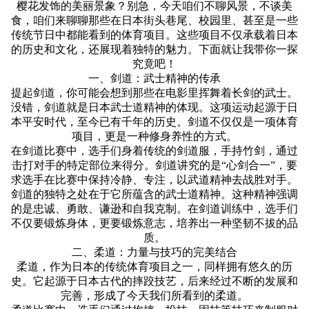
樱花发饰的美丽景象？别急，今天咱们不聊风景，不谈美
食，咱们来聊聊那些在日本街头巷尾、校园里、甚至是一些
传统节日中都能看到的体育项目。这些项目不仅承载着日本
的历史和文化，还展现着独特的魅力。下面就让我带你一探
究竟吧！
一、剑道：武士精神的传承
提起剑道，你可能会想到那些在电影里挥舞着长剑的武士。
没错，剑道就是日本武士道精神的体现。这项运动起源于日
本平安时代，至今已有千年的历史。剑道不仅仅是一项体育
项目，更是一种修身养性的方式。
在剑道比赛中，选手们身着传统的剑道服，手持竹剑，通过
击打对手的特定部位来得分。剑道讲究的是“心剑合一”，要
求选手在比赛中保持冷静、专注，以武道精神去战胜对手。
剑道的独特之处在于它所蕴含的武士道精神。这种精神强调
的是忠诚、勇敢、谦逊和自我克制。在剑道训练中，选手们
不仅要锻炼身体，更要锻炼意志，培养出一种坚韧不拔的品
质。
二、柔道：力量与技巧的完美结合
柔道，作为日本的传统体育项目之一，同样拥有悠久的历
史。它起源于日本古代的摔跤技艺，后来经过不断的发展和
完善，形成了今天我们所看到的柔道。