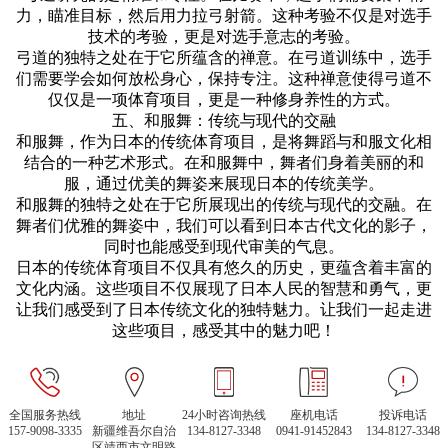
力，瞄准目标，然后用力拉弓射箭。这种考验不仅是对选手
技术的考验，更是对选手意志的考验。
弓道的独特之处在于它所蕴含的禅意。在弓道训练中，选手
们需要学会如何放松身心，保持专注。这种禅意使得弓道不
仅仅是一项体育项目，更是一种修身养性的方式。
五、和服舞：传统与现代的交融
和服舞，作为日本的传统体育项目，是将舞蹈与和服文化相
结合的一种艺术形式。在和服舞中，舞者们身着美丽的和
服，通过优美的舞姿来展现日本的传统美学。
和服舞的独特之处在于它所展现出的传统与现代的交融。在
舞者们优雅的舞姿中，我们可以看到日本古代文化的影子，
同时也能感受到现代审美的气息。
日本的传统体育项目不仅具有悠久的历史，更蕴含着丰富的
文化内涵。这些项目不仅展现了日本人民的智慧和勇气，更
让我们感受到了日本传统文化的独特魅力。让我们一起走进
这些项目，感受其中的魅力吧！
全国服务热线
地址
24小时咨询热线
座机电话
投诉电话
157-9098-3335
新疆维吾尔自治
134-8127-3348
0941-91452843
134-8127-3348
区靖西市文明路